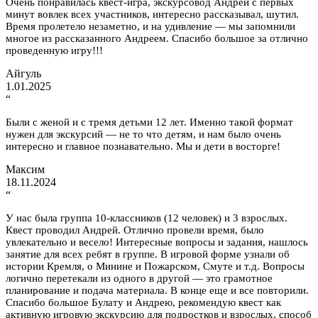
Очень понравилась квест-игра, экскурсовод Андрей с первых
минут вовлек всех участников, интересно рассказывал, шутил.
Время пролетело незаметно, и на удивление — мы запомнили
многое из рассказанного Андреем. Спасибо большое за отлично
проведенную игру!!!
Айгуль
1.01.2025
“
Были с женой и с тремя детьми 12 лет. Именно такой формат
нужен для экскурсий — не то что детям, и нам было очень
интересно и главное познавательно. Мы и дети в восторге!
Максим
18.11.2024
“
У нас была группа 10-классников (12 человек) и 3 взрослых.
Квест проводил Андрей. Отлично провели время, было
увлекательно и весело! Интересные вопросы и задания, нашлось
занятие для всех ребят в группе. В игровой форме узнали об
истории Кремля, о Минине и Пожарском, Смуте и т.д. Вопросы
логично перетекали из одного в другой — это грамотное
планирование и подача материала. В конце еще и все повторили.
Спасибо большое Булату и Андрею, рекомендую квест как
активную игровую экскурсию для подростков и взрослых, способ